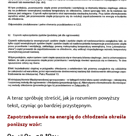
A teraz spróbuję streścić, jak ja rozumiem powyższy
tekst, czyniąc go bardziej przystępnym.
Zapotrzebowanie na energię do chłodzenia określa
poniższy wzór
:
Q
= Q
– η
*Q