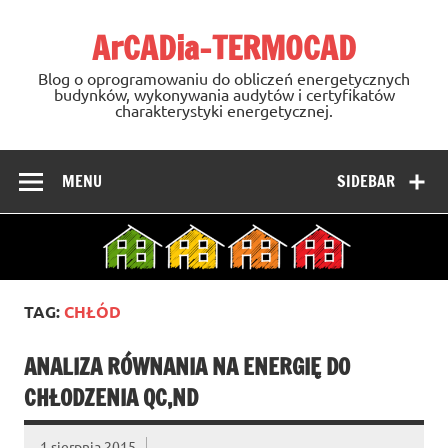
Skip
to
ArCADia-TERMOCAD
content
Blog o oprogramowaniu do obliczeń energetycznych
budynków, wykonywania audytów i certyfikatów
charakterystyki energetycznej.
MENU
SIDEBAR
TAG:
CHŁÓD
ANALIZA RÓWNANIA NA ENERGIĘ DO
CHŁODZENIA QC,ND
1 sierpnia 2015