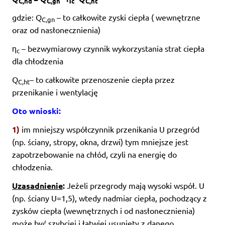
C,nd
C,gn
c
C,ht
gdzie: Q
– to całkowite zyski ciepła ( wewnętrzne
C,gn
oraz od nasłonecznienia)
η
– bezwymiarowy czynnik wykorzystania strat ciepła
c
dla chłodzenia
Q
– to całkowite przenoszenie ciepła przez
C,ht
przenikanie i wentylację
Oto wnioski:
1)
im mniejszy współczynnik przenikania U przegród
(np. ściany, stropy, okna, drzwi) tym mniejsze jest
zapotrzebowanie na chłód, czyli na energię do
chłodzenia.
Uzasadnienie
:
Jeżeli przegrody mają wysoki współ. U
(np. ściany U=1,5), wtedy nadmiar ciepła, pochodzący z
zysków ciepła (wewnętrznych i od nasłonecznienia)
może być szybciej i łatwiej usunięty z danego