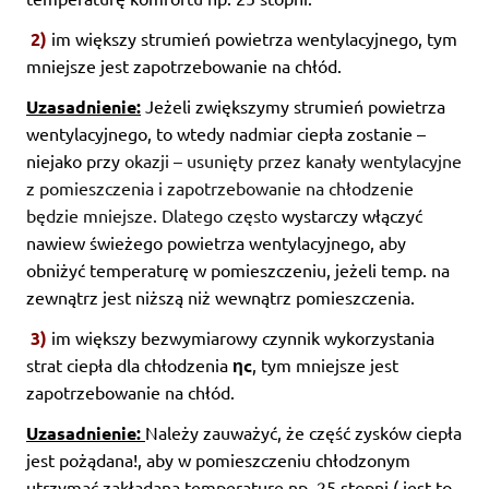
2)
im większy strumień powietrza wentylacyjnego, tym
mniejsze jest zapotrzebowanie na chłód.
Uzasadnienie:
Jeżeli zwiększymy strumień powietrza
wentylacyjnego, to wtedy nadmiar ciepła zostanie –
niejako przy
okazji – usunięty przez kanały wentylacyjne
z pomieszczenia i zapotrzebowanie na chłodzenie
będzie mniejsze. Dlatego często
wystarczy włączyć
nawiew świeżego powietrza wentylacyjnego, aby
obniżyć temperaturę w pomieszczeniu, jeżeli temp. na
zewnątrz jest niższą niż wewnątrz pomieszczenia.
3)
im większy bezwymiarowy czynnik wykorzystania
strat ciepła dla chłodzenia
ηc
, tym mniejsze jest
zapotrzebowanie na chłód.
Uzasadnienie:
Należy zauważyć, że część zysków ciepła
jest pożądana!, aby w pomieszczeniu chłodzonym
utrzymać zakładaną temperaturę np. 25 stopni ( jest to