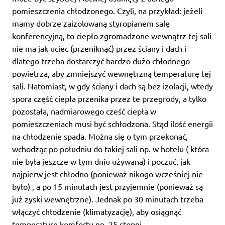
pomieszczenia chłodzonego. Czyli, na przykład: jeżeli
mamy dobrze zaizolowaną styropianem salę
konferencyjną, to ciepło zgromadzone wewnątrz tej sali
nie ma jak uciec (przeniknąć) przez ściany i dach i
dlatego trzeba dostarczyć bardzo dużo chłodnego
powietrza, aby zmniejszyć wewnętrzną temperaturę tej
sali. Natomiast, w gdy ściany i dach są bez izolacji, wtedy
spora część ciepła przenika przez te przegrody, a tylko
pozostała, nadmiarowego cześć ciepła w
pomieszczeniach musi być schłodzona. Stąd ilość energii
na chłodzenie spada. Można się o tym przekonać,
wchodząc po południu do takiej sali np. w hotelu ( która
nie była jeszcze w tym dniu używana) i poczuć, jak
najpierw jest chłodno (ponieważ nikogo wcześniej nie
było) , a po 15 minutach jest przyjemnie (ponieważ są
już zyski wewnętrzne). Jednak po 30 minutach trzeba
włączyć chłodzenie (klimatyzację), aby osiągnąć
temperaturę komfortu np. 25 stopni.