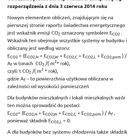
rozporządzenia z dnia 3 czerwca 2014 roku
Nowym elementem obliczeń, znajdującym się na
pierwszej stronie raportu świadectwa energetycznego
jest wskaźnik emisji CO
oznaczony symbolem E
.
2
CO2
Wskaźnik ten obejmuje wszystkie systemy w budynku i
obliczany jest według wzoru:
E
= (E
+ E
+ E
+ E
+ E
) /
CO2
CO2,H
CO2,W
CO2,C
CO2,L
CO2,pom
2
A
w tonach CO
/( m
* rok),
f
2
2
czyli: t CO
/( m
* rok),
2
gdzie A
– to powierzchnia użytkowa obliczana w
f
zależności od wysokości pomieszczeń
Dla budynków mieszkalnych i lokali mieszkalnych wzór
ten można sprowadzić do postaci:
E
= (E
+ E
+ E
+ E
) / A
,
CO2
CO2,H
CO2,W
CO2,C
CO2,pom
f
ponieważ składnik E
= 0.
CO2,L
A dla budynków bez systemu chłodzenia także składzik