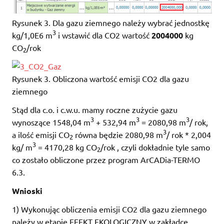
Rysunek 3. Dla gazu ziemnego należy wybrać jednostkę
3
kg/1,0E6 m
i wstawić dla CO2 wartość
2004000
kg
CO
/rok
2
Rysunek 3. Obliczona wartość emisji CO2 dla gazu
ziemnego
Stąd dla c.o. i c.w.u. mamy roczne zużycie gazu
3
3
3
wynoszące 1548,04 m
+ 532,94 m
= 2080,98 m
/ rok,
3
a ilość emisji CO
równa będzie 2080,98 m
/ rok * 2,004
2
3
kg/ m
= 4170,28 kg CO
/rok , czyli dokładnie tyle samo
2
co zostało obliczone przez program ArCADia-TERMO
6.3.
Wnioski
1) Wykonując obliczenia emisji CO2 dla gazu ziemnego
należy w etapie EFEKT EKOLOGICZNY w zakładce