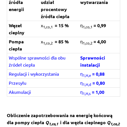
źródła
udział
wytwarzania
energii
procentowy
źródła ciepła
Węzeł
x
= 15 %
η
= 0,99
1,co,1
1,co,1
cieplny
Pompa
x
= 85 %
η
= 4,00
1,co,2
1,co,2
ciepła
Wspólne sprawności dla obu
Sprawności
źródeł ciepła
instalacji
Regulacji i wykorzystania
η
= 0,88
1,H,e
Przesyłu
η
= 0,80
1,H,d
Akumulacji
η
= 1,00
1,H,s
Obliczenie zapotrzebowania na energię końcową
dla pompy ciepła
Q
i dla węzła cieplnego
Q
1,co,1
1,co,2