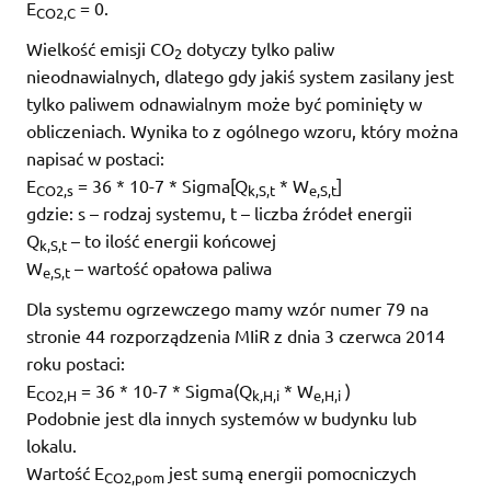
E
= 0.
CO2,C
Wielkość emisji CO
dotyczy tylko paliw
2
nieodnawialnych, dlatego gdy jakiś system zasilany jest
tylko paliwem odnawialnym może być pominięty w
obliczeniach. Wynika to z ogólnego wzoru, który można
napisać w postaci:
E
= 36 * 10-7 * Sigma[Q
* W
]
CO2,s
k,S,t
e,S,t
gdzie: s – rodzaj systemu, t – liczba źródeł energii
Q
– to ilość energii końcowej
k,S,t
W
– wartość opałowa paliwa
e,S,t
Dla systemu ogrzewczego mamy wzór numer 79 na
stronie 44 rozporządzenia MIiR z dnia 3 czerwca 2014
roku postaci:
E
= 36 * 10-7 * Sigma(Q
* W
)
CO2,H
k,H,i
e,H,i
Podobnie jest dla innych systemów w budynku lub
lokalu.
Wartość E
jest sumą energii pomocniczych
CO2,pom