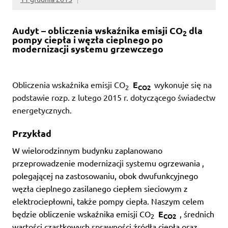
Audyt – obliczenia wskaźnika emisji CO
dla
2
pompy ciepła i węzła cieplnego po
modernizacji systemu grzewczego
Obliczenia wskaźnika emisji CO
E
wykonuje się na
2
CO2
podstawie rozp. z lutego 2015 r. dotyczącego świadectw
energetycznych.
Przykład
W wielorodzinnym budynku zaplanowano
przeprowadzenie modernizacji systemu ogrzewania ,
polegającej na zastosowaniu, obok dwufunkcyjnego
węzła cieplnego zasilanego ciepłem sieciowym z
elektrociepłowni, także pompy ciepła. Naszym celem
będzie obliczenie wskaźnika emisji CO
E
, średnich
2
CO2
wartości cząstkowych sprawności źródła ciepła oraz