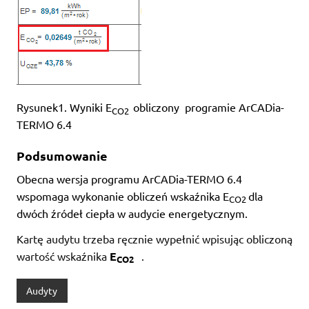
Rysunek1. Wyniki E
obliczony programie ArCADia-
CO2
TERMO 6.4
Podsumowanie
Obecna wersja programu ArCADia-TERMO 6.4
wspomaga wykonanie obliczeń wskaźnika E
dla
CO2
dwóch źródeł ciepła w audycie energetycznym.
Kartę audytu trzeba ręcznie wypełnić wpisując obliczoną
wartość wskaźnika
E
.
CO2
Audyty