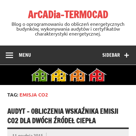
Skip
to
ArCADia-TERMOCAD
content
Blog o oprogramowaniu do obliczeń energetycznych
budynków, wykonywania audytów i certyfikatów
charakterystyki energetycznej.
MENU
SIDEBAR
TAG:
EMISJA CO2
AUDYT – OBLICZENIA WSKAŹNIKA EMISJI
CO2 DLA DWÓCH ŹRÓDEŁ CIEPŁA
11 grudnia 2015