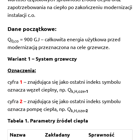
zapotrzebowania na ciepło po zakończeniu modernizacji
instalacji c.o.
Dane początkowe:
Q
= 900 GJ – całkowita energia użytkowa przed
0,co
modernizacją przeznaczona na cele grzewcze.
Wariant 1 – System grzewczy
Oznaczenia:
cyfra
1
– znajdująca się jako ostatni indeks symbolu
oznacza węzeł cieplny, np. Q
,
k,H,oze
1
cyfra
2
– znajdująca się jako ostatni indeks symbolu
oznacza pompę ciepła, np. Q
,
k,H,oze
2
Tabela 1. Parametry źródeł ciepła
Nazwa
Zakładany
Sprawność