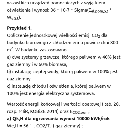
wszystkich urządzeń pomocniczych z wyjątkiem
oświetlenia i wynosi: 36 * 10-7 * Sigma(E
*
el,pom,S,t
W
).
e,S,t
Przykład 1.
Obliczenie jednostkowej wielkości emisji CO
dla
2
budynku biurowego z chłodzeniem o powierzchni 800
2
m
. W budynku zastosowano:
a) dwa systemy grzewcze, którego paliwem w 40% jest
gaz ziemny i w 60% biomasa,
b) instalację ciepłej wody, której paliwem w 100% jest
gaz ziemny,
c) instalację chłodu i oświetlenia, której paliwem w
100% jest energia elektryczna systemowa.
Wartość energii końcowej i wartości opałowej ( tab. 28,
rozp. MIiR, KOBiZE 2014) oraz E
:
CO2,pom
a) Qk,H dla ogrzewania wynosi 10000 kWh/rok
We,H = 56,1 t CO2/TJ ( gaz ziemny) ;