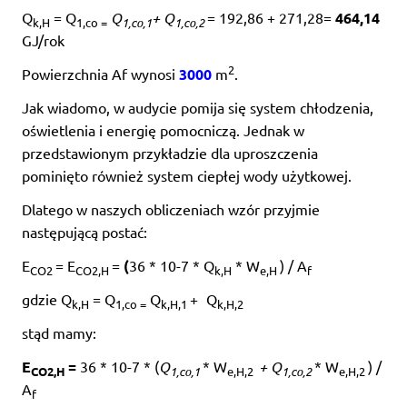
Q
= Q
Q
+ Q
= 192,86 + 271,28=
464,14
k,H
1,co =
1,co,1
1,co,2
GJ/rok
2
Powierzchnia Af wynosi
3000
m
.
Jak wiadomo, w audycie pomija się system chłodzenia,
oświetlenia i energię pomocniczą. Jednak w
przedstawionym przykładzie dla uproszczenia
pominięto również system ciepłej wody użytkowej.
Dlatego w naszych obliczeniach wzór przyjmie
następującą postać:
E
= E
=
(
36 * 10-7 * Q
* W
) / A
CO2
CO2,H
k,H
e,H
f
gdzie Q
= Q
Q
+
Q
k,H
1,co =
k,H,1
k,H,2
stąd mamy:
E
=
36 * 10-7 * (
Q
* W
+ Q
* W
) /
1,co,1
e,H,2
1,co,2
e,H,2
CO2,H
A
f