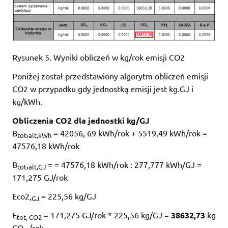
Rysunek 5. Wyniki obliczeń w kg/rok emisji CO2
Poniżej został przedstawiony algorytm obliczeń emisji
CO2 w przypadku gdy jednostką emisji jest kg.GJ i
kg/kWh.
Obliczenia CO2 dla jednostki kg/GJ
B
,
= 42056, 69 kWh/rok + 5519,49 kWh/rok =
tot
alt,kWh
47576,18 kWh/rok
B
,
= = 47576,18 kWh/rok : 277,777 kWh/GJ =
tot
alt,GJ
171,275 GJ/rok
Eco2,
= 225,56 kg/GJ
GJ
E
= 171,275 GJ/rok * 225,56 kg/GJ =
38632,73
kg
tot, CO2
CO
/rok