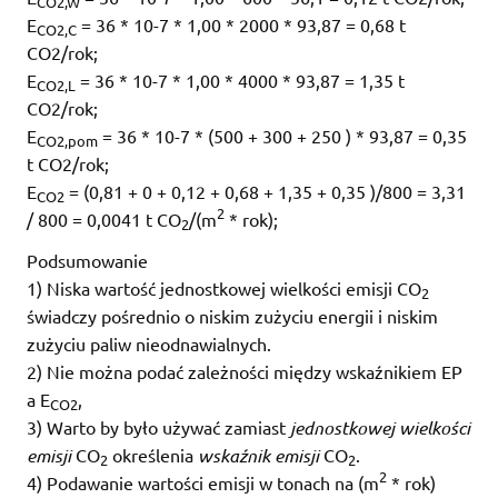
CO2,W
E
= 36 * 10-7 * 1,00 * 2000 * 93,87 = 0,68 t
CO2,C
CO2/rok;
E
= 36 * 10-7 * 1,00 * 4000 * 93,87 = 1,35 t
CO2,L
CO2/rok;
E
= 36 * 10-7 * (500 + 300 + 250 ) * 93,87 = 0,35
CO2,pom
t CO2/rok;
E
= (0,81 + 0 + 0,12 + 0,68 + 1,35 + 0,35 )/800 = 3,31
CO2
2
/ 800 = 0,0041 t CO
/(m
* rok);
2
Podsumowanie
1) Niska wartość jednostkowej wielkości emisji CO
2
świadczy pośrednio o niskim zużyciu energii i niskim
zużyciu paliw nieodnawialnych.
2) Nie można podać zależności między wskaźnikiem EP
a E
,
CO2
3) Warto by było używać zamiast
jednostkowej wielkości
emisji
CO
określenia
wskaźnik emisji
CO
.
2
2
2
4) Podawanie wartości emisji w tonach na (m
* rok)