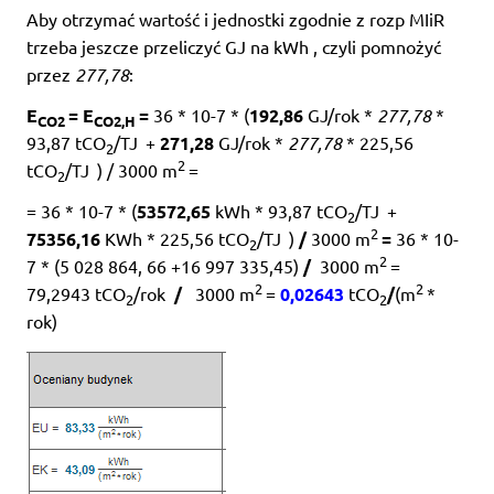
Aby otrzymać wartość i jednostki zgodnie z rozp MIiR
trzeba jeszcze przeliczyć GJ na kWh , czyli pomnożyć
przez
277,78
:
E
= E
=
36 * 10-7 * (
192,86
GJ/rok *
277,78
*
CO2
CO2,H
93,87 tCO
/TJ
+
271,28
GJ/rok *
277,78
* 225,56
2
2
tCO
/TJ
) / 3000 m
=
2
= 36 * 10-7 * (
53572,65
kWh * 93,87 tCO
/TJ
+
2
2
75356,16
KWh * 225,56 tCO
/TJ
)
/
3000 m
=
36 * 10-
2
2
7 * (5 028 864, 66 +16 997 335,45)
/
3000 m
=
2
2
79,2943 tCO
/rok
/
3000 m
=
0,02643
tCO
/
(m
*
2
2
rok)