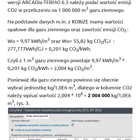
wersji ARCADia-TERMO 6.3 należy podać wartość emisji
3
CO2 w przeliczeniu na 1 000 000 m
gazu ziemnego.
Na podstawie danych m.in. z KOBiZE mamy wartości
opałowe dla gazu ziemnego oraz zawrtość emisji CO
:
2
3
Wo = 9,97 kWh/m
oraz Wo= 55,82 kg CO
/GJ :
2
277,777kWh/GJ = 0,201 kg CO
/kWh.
2
3
3
Czyli z 1 m
gazu ziemnego powstaje 9,97 kWh/m
*
3
0,201 kg CO
/kWh = 2,004 kg CO
/m
.
2
2
Ponieważ dla gazu ziemnego powinno się obecnie
3
wybrać jednostkę kg/1,0E6 m
, dlatego w kolumnie CO2
6
należy wpisać wartość 2,004 * 10
=
2 004 000
kg/1,0E6
3
m
, rys. 3.