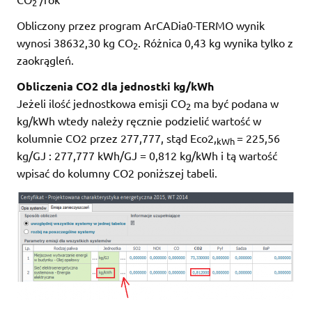
2
Obliczony przez program ArCADia0-TERMO wynik
wynosi 38632,30 kg CO
. Różnica 0,43 kg wynika tylko z
2
zaokrągleń.
Obliczenia CO2 dla jednostki kg/kWh
Jeżeli ilość jednostkowa emisji CO
ma być podana w
2
kg/kWh wtedy należy ręcznie podzielić wartość w
kolumnie CO2 przez 277,777, stąd Eco2,
= 225,56
kWh
kg/GJ : 277,777 kWh/GJ = 0,812 kg/kWh i tą wartość
wpisać do kolumny CO2 poniższej tabeli.