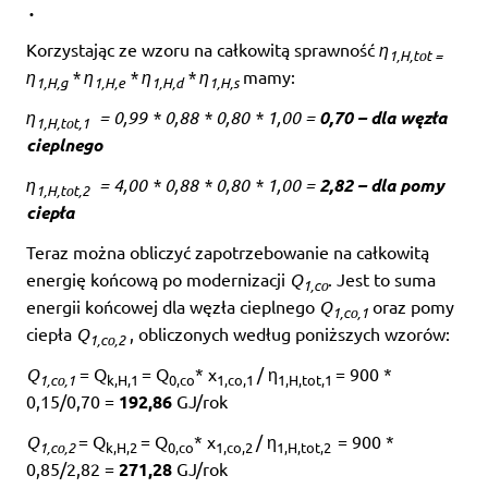
.
Korzystając ze wzoru na całkowitą sprawność
η
1,H,tot =
η
* η
* η
* η
mamy:
1,H,g
1,H,e
1,H,d
1,H,s
η
= 0,99 * 0,88 * 0,80 * 1,00 =
0,70 – dla węzła
1,H,tot,1
cieplnego
η
= 4,00 * 0,88 * 0,80 * 1,00 =
2,82 – dla pomy
1,H,tot,2
ciepła
Teraz można obliczyć zapotrzebowanie na całkowitą
energię końcową po modernizacji
Q
. Jest to suma
1,co
energii końcowej dla węzła cieplnego
Q
oraz pomy
1,co,1
ciepła
Q
, obliczonych według poniższych wzorów:
1,co,2
Q
= Q
= Q
* x
/ η
= 900 *
1,co,1
k,H,1
0,co
1,co,1
1,H,tot,1
0,15/0,70 =
192,86
GJ/rok
Q
= Q
= Q
* x
/ η
= 900 *
1,co,2
k,H,2
0,co
1,co,2
1,H,tot,2
0,85/2,82 =
271,28
GJ/rok