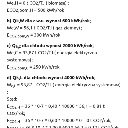
We,H = 0 t CO2/TJ ( biomasa) ;
ECO2,pom,H = 500 kWh/rok
b) Qk,W dla c.w.u. wynosi 600 kWh/rok;
We,W = 56,1 t CO2/TJ ( gaz ziemny) ;
E
= 300 kWh/rok
CO2,pom,W
c) Q
dla chłodu wynosi 2000 kWh/rok;
k,C
We,C = 93,87 t CO2/TJ ( energia elektryczna
systemowa) ;
E
= 250 kWh/rok
CO2,pom,C
d) Qk,L dla chłodu wynosi 4000 kWh/rok;
W
= 93,87 t CO2/TJ ( energia elektryczna systemowa)
e,L
;
Stąd:
E
= 36 * 10-7 * 0,40 * 10000 * 56,1 = 0,81 t
CO2,H
CO2/rok;
E
= 36 * 10-7 * 0,60 * 10000 * 0 = 0 t CO2/rok;
CO2,H
E
= 36 * 10-7 * 1,00 * 600 * 56,1 = 0,12 t CO2/rok;