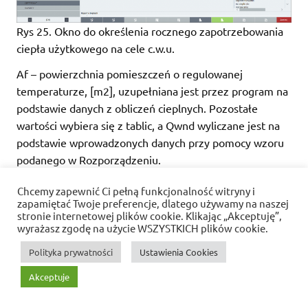
Rys 25. Okno do określenia rocznego zapotrzebowania
ciepła użytkowego na cele c.w.u.
Af – powierzchnia pomieszczeń o regulowanej
temperaturze, [m2], uzupełniana jest przez program na
podstawie danych z obliczeń cieplnych. Pozostałe
wartości wybiera się z tablic, a Qwnd wyliczane jest na
podstawie wprowadzonych danych przy pomocy wzoru
podanego w Rozporządzeniu.
Rodzaj budynku
– określony jest w Danych
Chcemy zapewnić Ci pełną funkcjonalność witryny i
wejściowych programu.
zapamiętać Twoje preferencje, dlatego używamy na naszej
stronie internetowej plików cookie. Klikając „Akceptuję”,
Jednostkowe dobowe zapotrzebowanie na
wyrażasz zgodę na użycie WSZYSTKICH plików cookie.
c.w.u
. – dobowe zapotrzebowanie wody w
Polityka prywatności
Ustawienia Cookies
odniesieniu do powierzchni, [dm3/(m2· doba)].
Współczynnik korekcyjny ze względu na
Akceptuje
przerwy w użytkowaniu c.w.u.
– współczynnik
uwzględniający przerwy w użytkowaniu c.w.u. w