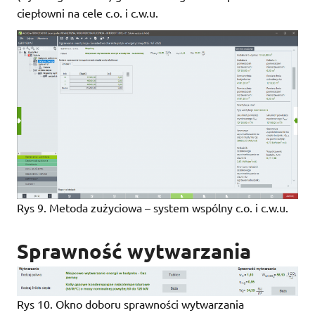
ciepłowni na cele c.o. i c.w.u.
Rys 9. Metoda zużyciowa – system wspólny c.o. i c.w.u.
Sprawność wytwarzania
Rys 10. Okno doboru sprawności wytwarzania