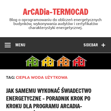
Skip
to
ArCADia-TERMOCAD
content
Blog o oprogramowaniu do obliczeń energetycznych
budynków, wykonywania audytów i certyfikatów
charakterystyki energetycznej.
MENU
SIDEBAR
TAG:
CIEPŁA WODA UŻYTKOWA
JAK SAMEMU WYKONAĆ ŚWIADECTWO
ENERGETYCZNE – PORADNIK KROK PO
KROKU DLA PROGRAMU ARCADIA-