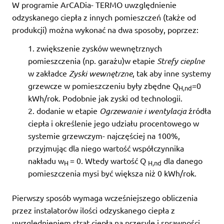
W programie ArCADia- TERMO uwzględnienie
odzyskanego ciepła z innych pomieszczeń (także od
produkcji) można wykonać na dwa sposoby, poprzez:
zwiększenie zysków wewnętrznych
pomieszczenia (np. garażu)w etapie
Strefy cieplne
w zakładce
Zyski wewnętrzne
, tak aby inne systemy
grzewcze w pomieszczeniu były zbędne Q
=0
H,nd
kWh/rok. Podobnie jak zyski od technologii.
dodanie w etapie
Ogrzewanie i wentylacja
źródła
ciepła i określenie jego udziału procentowego w
systemie grzewczym- najczęściej na 100%,
przyjmując dla niego wartość współczynnika
nakładu w
= 0. Wtedy wartość Q
dla danego
H
H,nd
pomieszczenia mysi być większa niż 0 kWh/rok.
Pierwszy sposób wymaga wcześniejszego obliczenia
przez instalatorów ilości odzyskanego ciepła z
uwzględnieniem strat ciepła na przesyle i sprawności