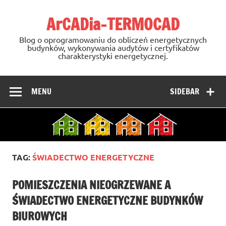
Skip
to
ArCADia-TERMOCAD
content
Blog o oprogramowaniu do obliczeń energetycznych
budynków, wykonywania audytów i certyfikatów
charakterystyki energetycznej.
MENU
SIDEBAR
TAG:
ŚWIADECTWO ENERGETYCZNE
POMIESZCZENIA NIEOGRZEWANE A
ŚWIADECTWO ENERGETYCZNE BUDYNKÓW
BIUROWYCH