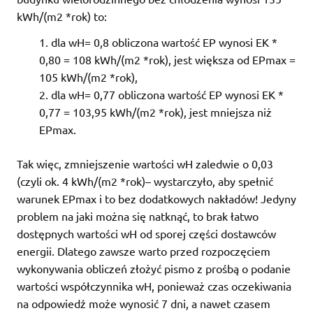
kWh/(m2 *rok) to:
dla wH= 0,8 obliczona wartość EP wynosi EK *
0,80 = 108 kWh/(m2 *rok), jest większa od EPmax =
105 kWh/(m2 *rok),
dla wH= 0,77 obliczona wartość EP wynosi EK *
0,77 = 103,95 kWh/(m2 *rok), jest mniejsza niż
EPmax.
Tak więc, zmniejszenie wartości wH zaledwie o 0,03
(czyli ok. 4 kWh/(m2 *rok)– wystarczyło, aby spełnić
warunek EPmax i to bez dodatkowych nakładów! Jedyny
problem na jaki można się natknąć, to brak łatwo
dostępnych wartości wH od sporej części dostawców
energii. Dlatego zawsze warto przed rozpoczęciem
wykonywania obliczeń złożyć pismo z prośbą o podanie
wartości współczynnika wH, ponieważ czas oczekiwania
na odpowiedź może wynosić 7 dni, a nawet czasem