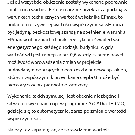
Jeżeli wszystkie obliczenia zostały wykonane poprawnie
i obliczona wartosc EP nieznacznie przekracza podaną w
warunkach technicznych wartość wskaźnika EPmax, to
podanie rzeczywistej wartości współczynnika wH może
być jedyną, bezkosztową szansą na spełnienie warunku
EPmax w obliczniach charakterystyki lub świadectwa
energetycznego każdego rodzaju budynku. A gdy
wartość wH jest mniejsza niż 0,6 wtedy istniene nawet
możliwość wprowadzenia zmian w projekcie
budowlanym obniżących nieco koszty budowy np. okien,
których współczynnik przenikania ciepła U może być
nieco wyższy niż pierwotnie założony.
Wykonanie takich symulacji jest obecnie niezbędne i
łatwie do wykonania np. w programie ArCADia-TERMO,
gdzieje się to automatycznie, zaraz po zmianie wartości
współczynnika U.
Należy też zapamiętać, że sprawdzenie wartości