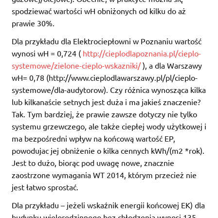
spodziewać wartości wH obniżonych od kilku do aż
prawie 30%.
Dla przykładu dla Elektrociepłowni w Poznaniu wartość
wynosi wH = 0,724 (
http://cieplodlapoznania.pl/cieplo-
systemowe/zielone-cieplo-wskazniki/
), a dla Warszawy
wH= 0,78 (http://www.cieplodlawarszawy.pl/pl/cieplo-
systemowe/dla-audytorow). Czy różnica wynosząca kilka
lub kilkanaście setnych jest duża i ma jakieś znaczenie?
Tak. Tym bardziej, że prawie zawsze dotyczy nie tylko
systemu grzewczego, ale także ciepłej wody użytkowej i
ma bezpośredni wpływ na końcową wartość EP,
powodujac jej obniżenie o kilka cennych kWh/(m2 *rok).
Jest to dużo, biorąc pod uwagę nowe, znacznie
zaostrzone wymagania WT 2014, którym przecież nie
jest łatwo sprostać.
Dla przykładu – jeżeli wskaźnik energii końcowej EK) dla
budynku wielorodzinnego bez chłodzenia wynosi 135