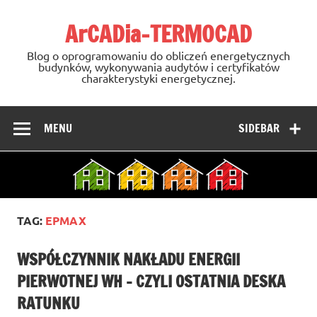
Skip
to
ArCADia-TERMOCAD
content
Blog o oprogramowaniu do obliczeń energetycznych
budynków, wykonywania audytów i certyfikatów
charakterystyki energetycznej.
MENU
SIDEBAR
TAG:
EPMAX
WSPÓŁCZYNNIK NAKŁADU ENERGII
PIERWOTNEJ WH – CZYLI OSTATNIA DESKA
RATUNKU