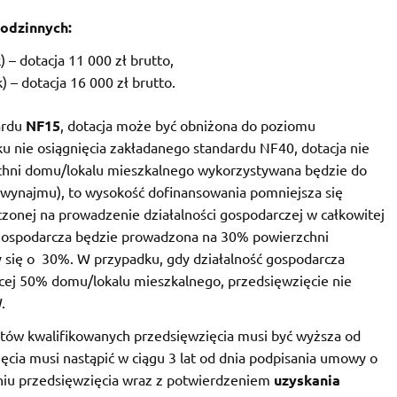
rodzinnych:
) – dotacja 11 000 zł brutto,
k) – dotacja 16 000 zł brutto.
ardu
NF15
, dotacja może być obniżona do poziomu
u nie osiągnięcia zakładanego standardu NF40, dotacja nie
rzchni domu/lokalu mieszkalnego wykorzystywana będzie do
 wynajmu), to wysokość dofinansowania pomniejsza się
czonej na prowadzenie działalności gospodarczej w całkowitej
ć gospodarcza będzie prowadzona na 30% powierzchni
y się o 30%. W przypadku, gdy działalność gospodarcza
cej 50% domu/lokalu mieszkalnego, przedsięwzięcie nie
.
tów kwalifikowanych przedsięwzięcia musi być wyższa od
ięcia musi nastąpić w ciągu 3 lat od dnia podpisania umowy o
aniu przedsięwzięcia wraz z potwierdzeniem
uzyskania