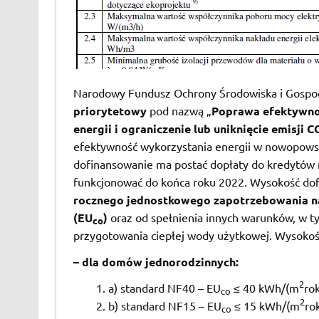
Narodowy Fundusz Ochrony Środowiska i Gospo
priorytetowy
pod nazwą „
Poprawa efektywno
energii i ograniczenie lub uniknięcie emisji C
efektywność wykorzystania energii w nowopows
dofinansowanie ma postać dopłaty do kredytó
funkcjonować do końca roku 2022. Wysokość dof
rocznego jednostkowego zapotrzebowania na
(EU
)
oraz od spełnienia innych warunków, w ty
co
przygotowania ciepłej wody użytkowej. Wysokoś
– dla domów jednorodzinnych:
2
a) standard NF40 – EU
≤ 40 kWh/(m
rok
co
2
b) standard NF15 – EU
≤ 15 kWh/(m
ro
co