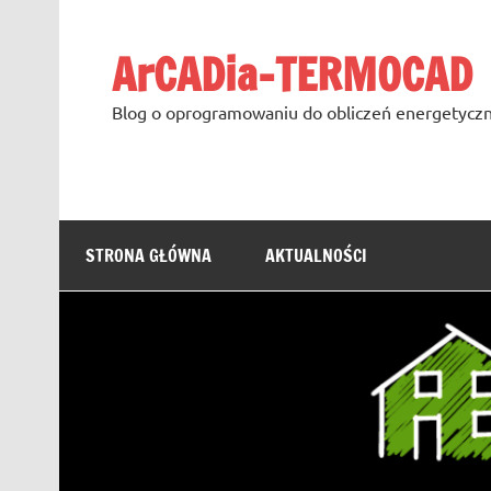
Skip
to
content
ArCADia-TERMOCAD
Blog o oprogramowaniu do obliczeń energetyczn
STRONA GŁÓWNA
AKTUALNOŚCI