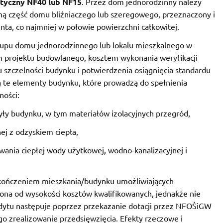
tyczny NF40 lub NF15
. Przez dom jednorodzinny należy
ną część domu bliźniaczego lub szeregowego, przeznaczony i
ta, co najmniej w połowie powierzchni całkowitej.
kupu domu jednorodzinnego lub lokalu mieszkalnego w
projektu budowlanego, kosztem wykonania weryfikacji
szczelności budynku i potwierdzenia osiągnięcia standardu
 te elementy budynku, które prowadzą do spełnienia
ności:
ły budynku, w tym materiałów izolacyjnych przegród,
ej z odzyskiem ciepła,
owania ciepłej wody użytkowej, wodno-kanalizacyjnej i
wykończeniem mieszkania/budynku umożliwiających
iona od wysokości kosztów kwalifikowanych, jednakże nie
redytu następuje poprzez przekazanie dotacji przez NFOŚiGW
o zrealizowanie przedsięwzięcia. Efekty rzeczowe i