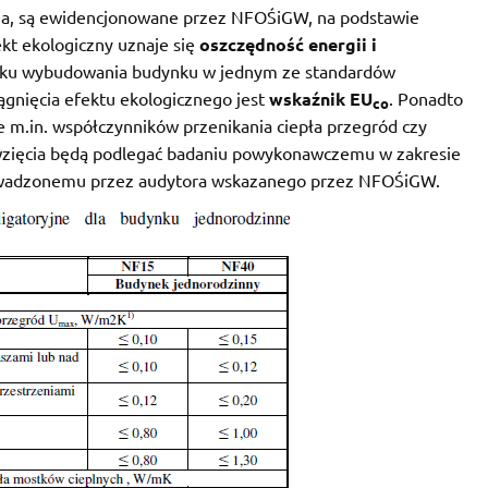
cia, są ewidencjonowane przez NFOŚiGW, na podstawie
kt ekologiczny uznaje się
oszczędność energii i
ku wybudowania budynku w jednym ze standardów
gnięcia efektu ekologicznego jest
wskaźnik EU
. Ponadto
co
e m.in. współczynników przenikania ciepła przegród czy
wzięcia będą podlegać badaniu powykonawczemu w zakresie
rowadzonemu przez audytora wskazanego przez NFOŚiGW.