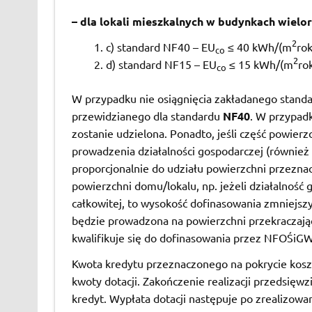
– dla lokali mieszkalnych w budynkach wielo
2
c) standard NF40 – EU
≤ 40 kWh/(m
rok
co
2
d) standard NF15 – EU
≤ 15 kWh/(m
ro
co
W przypadku nie osiągnięcia zakładanego stand
przewidzianego dla standardu
NF40
. W przypadk
zostanie udzielona. Ponadto, jeśli część powie
prowadzenia działalności gospodarczej (również
proporcjonalnie do udziału powierzchni przezna
powierzchni domu/lokalu, np. jeżeli działalnoś
całkowitej, to wysokość dofinasowania zmniejsz
będzie prowadzona na powierzchni przekraczają
kwalifikuje się do dofinasowania przez NFOŚiGW
Kwota kredytu przeznaczonego na pokrycie kosz
kwoty dotacji. Zakończenie realizacji przedsięwz
kredyt. Wypłata dotacji następuje po zrealizow