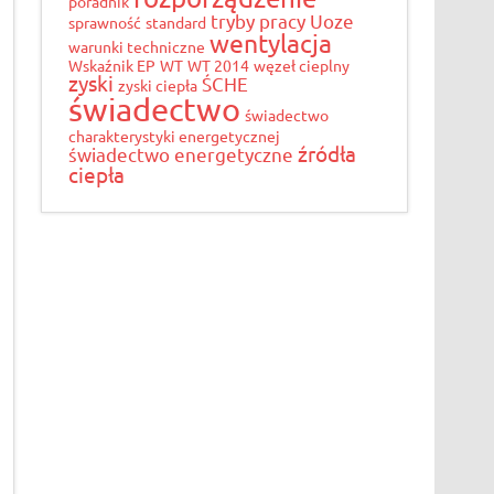
poradnik
tryby pracy
Uoze
sprawność
standard
wentylacja
warunki techniczne
Wskaźnik EP
WT
WT 2014
węzeł cieplny
zyski
ŚCHE
zyski ciepła
świadectwo
świadectwo
charakterystyki energetycznej
źródła
świadectwo energetyczne
ciepła