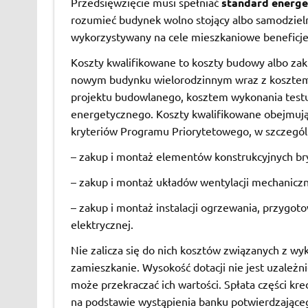
Przedsięwzięcie musi spełniać
standard energe
rozumieć budynek wolno stojący albo samodziel
wykorzystywany na cele mieszkaniowe beneficjen
Koszty kwalifikowane to koszty budowy albo za
nowym budynku wielorodzinnym wraz z kosztem 
projektu budowlanego, kosztem wykonania testu 
energetycznego. Koszty kwalifikowane obejmują
kryteriów Programu Priorytetowego, w szczegól
– zakup i montaż elementów konstrukcyjnych bry
– zakup i montaż układów wentylacji mechaniczn
– zakup i montaż instalacji ogrzewania, przygot
elektrycznej.
Nie zalicza się do nich kosztów związanych z 
zamieszkanie. Wysokość dotacji nie jest uzależn
może przekraczać ich wartości. Spłata części k
na podstawie wystąpienia banku potwierdzająceg