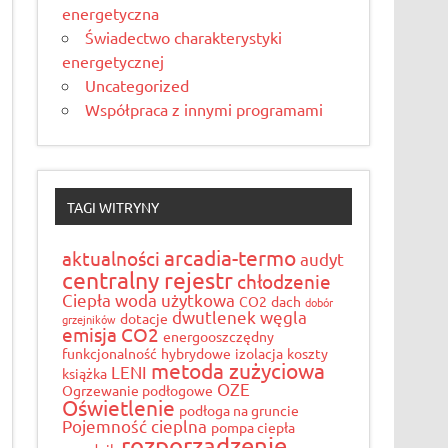
energetyczna
Świadectwo charakterystyki
energetycznej
Uncategorized
Współpraca z innymi programami
TAGI WITRYNY
arcadia-termo
aktualności
audyt
centralny rejestr
chłodzenie
Ciepła woda użytkowa
CO2
dach
dobór
dwutlenek węgla
dotacje
grzejników
emisja CO2
energooszczędny
funkcjonalność
hybrydowe
izolacja
koszty
metoda zużyciowa
LENI
książka
OZE
Ogrzewanie podłogowe
Oświetlenie
podłoga na gruncie
Pojemność cieplna
pompa ciepła
rozporządzenie