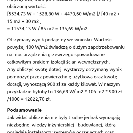
obliczoną wartość:
[5534,73 W + 1528,80 W + 4470,60 W/m2 ]/ [40 m2 +
15 m2 + 30 m2 ] =
= 11534,13 W / 85 m2 = 135,69 W/m2
Otrzymany wynik podajemy we wniosku. Wartości
powyżej 100 W/m2 świadczą o dużym zapotrzebowaniu
na moc urządzenia grzewczego spowodowane
całkowitym brakiem izolacji ścian wewnętrznych.
Aby obliczyć kwotę dotacji wystarczy otrzymany wynik
pomnożyć przez powierzchnię użytkową oraz kwotę
dotacji, wynoszącą 900 zł za każdy kilowat. W naszym
przykładzie byłoby to 136,69 W/ m2 * 105 m2 * 900 zł
/1000 = 12822,70 zł.
Podsumowanie
Jak widać obliczenia nie były trudne jednak wymagają
niezbędnej wiedzy inżynierskiej i budowlanej, którą
posiadają instalatorzy systemów ogrzewczych oraz