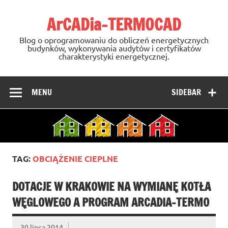
Skip
to
ArCADia-TERMOCAD
content
Blog o oprogramowaniu do obliczeń energetycznych
budynków, wykonywania audytów i certyfikatów
charakterystyki energetycznej.
MENU
SIDEBAR
TAG:
OBCIĄŻENIE CIEPLNE
DOTACJE W KRAKOWIE NA WYMIANĘ KOTŁA
WĘGLOWEGO A PROGRAM ARCADIA-TERMO
30 lipca 2014