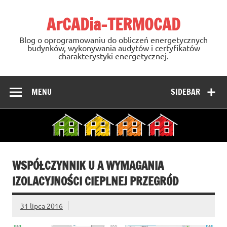
Skip
to
ArCADia-TERMOCAD
content
Blog o oprogramowaniu do obliczeń energetycznych
budynków, wykonywania audytów i certyfikatów
charakterystyki energetycznej.
MENU
SIDEBAR
WSPÓŁCZYNNIK U A WYMAGANIA
IZOLACYJNOŚCI CIEPLNEJ PRZEGRÓD
31 lipca 2016