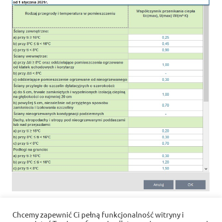
Chcemy zapewnić Ci pełną funkcjonalność witryny i
tagged with
Współczynnik U
,
WT