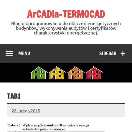
Skip
to
ArCADia-TERMOCAD
content
Blog o oprogramowaniu do obliczeń energetycznych
budynków, wykonywania audytów i certyfikatów
charakterystyki energetycznej.
MENU
SIDEBAR
TAB1
28 lutego 2015