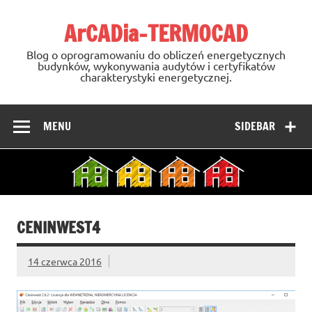
Skip
to
ArCADia-TERMOCAD
content
Blog o oprogramowaniu do obliczeń energetycznych
budynków, wykonywania audytów i certyfikatów
charakterystyki energetycznej.
MENU
SIDEBAR
CENINWEST4
14 czerwca 2016