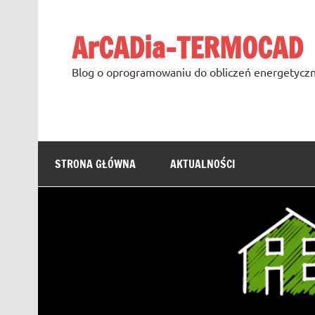
Skip
to
content
ArCADia-TERMOCAD
Blog o oprogramowaniu do obliczeń energetyczn
STRONA GŁÓWNA
AKTUALNOŚCI