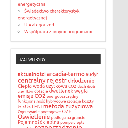
energetyczna
Świadectwo charakterystyki
energetycznej
Uncategorized
Współpraca z innymi programami
TAGI WITRYNY
arcadia-termo
aktualności
audyt
centralny rejestr
chłodzenie
Ciepła woda użytkowa
CO2
dach
dobór
dwutlenek węgla
dotacje
grzejników
emisja CO2
energooszczędny
funkcjonalność
hybrydowe
izolacja
koszty
metoda zużyciowa
LENI
książka
OZE
Ogrzewanie podłogowe
Oświetlenie
podłoga na gruncie
Pojemność cieplna
pompa ciepła
rozporządzenie