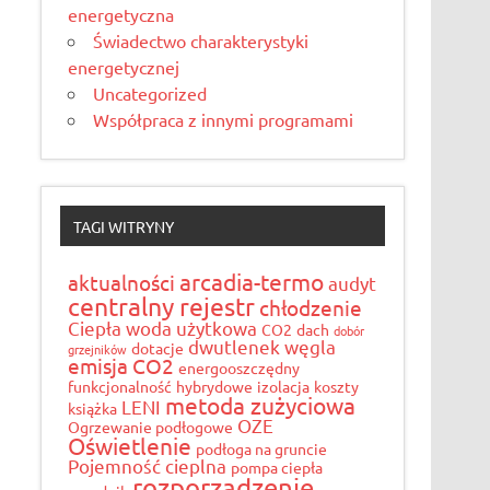
energetyczna
Świadectwo charakterystyki
energetycznej
Uncategorized
Współpraca z innymi programami
TAGI WITRYNY
arcadia-termo
aktualności
audyt
centralny rejestr
chłodzenie
Ciepła woda użytkowa
CO2
dach
dobór
dwutlenek węgla
dotacje
grzejników
emisja CO2
energooszczędny
funkcjonalność
hybrydowe
izolacja
koszty
metoda zużyciowa
LENI
książka
OZE
Ogrzewanie podłogowe
Oświetlenie
podłoga na gruncie
Pojemność cieplna
pompa ciepła
rozporządzenie