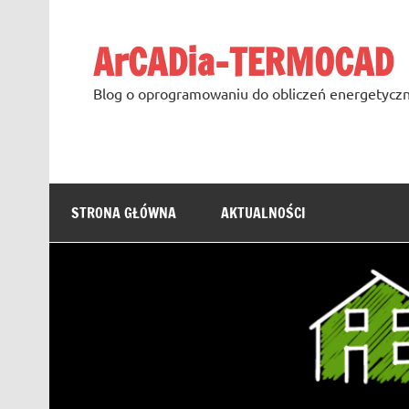
Skip
to
content
ArCADia-TERMOCAD
Blog o oprogramowaniu do obliczeń energetyczn
STRONA GŁÓWNA
AKTUALNOŚCI