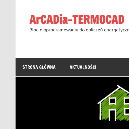
Skip
to
content
ArCADia-TERMOCAD
Blog o oprogramowaniu do obliczeń energetyczn
STRONA GŁÓWNA
AKTUALNOŚCI