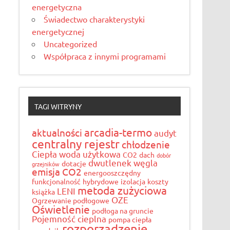
energetyczna
Świadectwo charakterystyki
energetycznej
Uncategorized
Współpraca z innymi programami
TAGI WITRYNY
arcadia-termo
aktualności
audyt
centralny rejestr
chłodzenie
Ciepła woda użytkowa
CO2
dach
dobór
dwutlenek węgla
dotacje
grzejników
emisja CO2
energooszczędny
funkcjonalność
hybrydowe
izolacja
koszty
metoda zużyciowa
LENI
książka
OZE
Ogrzewanie podłogowe
Oświetlenie
podłoga na gruncie
Pojemność cieplna
pompa ciepła
rozporządzenie