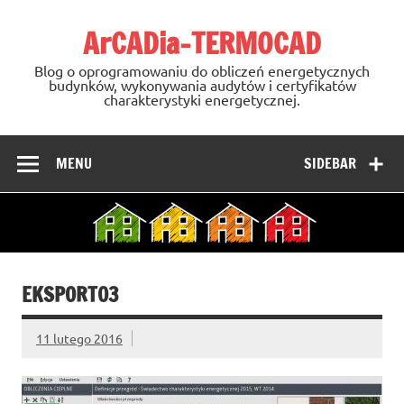
Skip
to
ArCADia-TERMOCAD
content
Blog o oprogramowaniu do obliczeń energetycznych
budynków, wykonywania audytów i certyfikatów
charakterystyki energetycznej.
MENU
SIDEBAR
EKSPORT03
11 lutego 2016