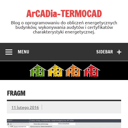
Skip
to
ArCADia-TERMOCAD
content
Blog o oprogramowaniu do obliczeń energetycznych
budynków, wykonywania audytów i certyfikatów
charakterystyki energetycznej.
MENU
SIDEBAR
FRAGM
11 lutego 2016