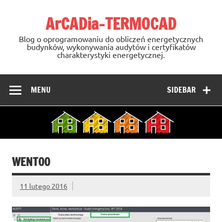
Skip
to
ArCADia-TERMOCAD
content
Blog o oprogramowaniu do obliczeń energetycznych
budynków, wykonywania audytów i certyfikatów
charakterystyki energetycznej.
MENU
SIDEBAR
WENT00
11 lutego 2016