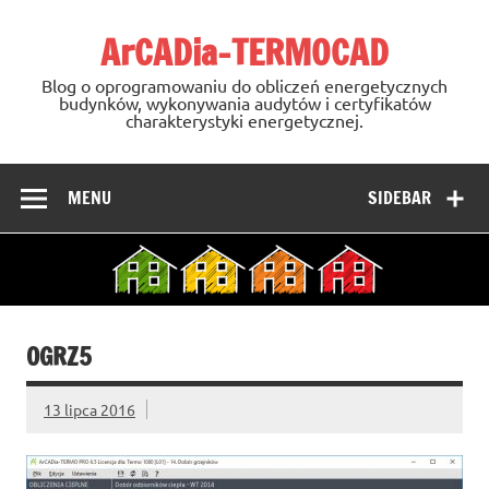
Skip
to
ArCADia-TERMOCAD
content
Blog o oprogramowaniu do obliczeń energetycznych
budynków, wykonywania audytów i certyfikatów
charakterystyki energetycznej.
MENU
SIDEBAR
OGRZ5
13 lipca 2016