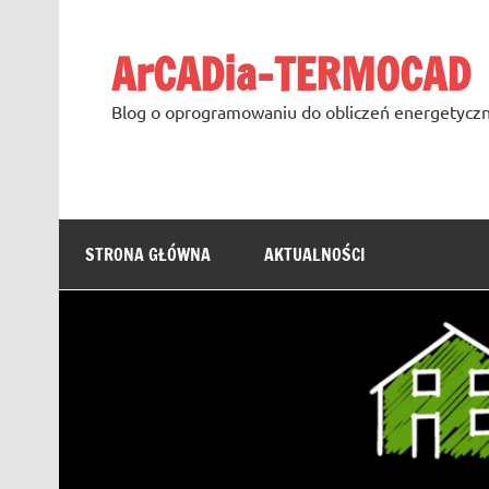
Skip
to
content
ArCADia-TERMOCAD
Blog o oprogramowaniu do obliczeń energetyczn
STRONA GŁÓWNA
AKTUALNOŚCI