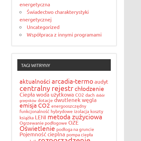
energetyczna
Świadectwo charakterystyki
energetycznej
Uncategorized
Współpraca z innymi programami
TAGI WITRYNY
arcadia-termo
aktualności
audyt
centralny rejestr
chłodzenie
Ciepła woda użytkowa
CO2
dach
dobór
dwutlenek węgla
dotacje
grzejników
emisja CO2
energooszczędny
funkcjonalność
hybrydowe
izolacja
koszty
metoda zużyciowa
LENI
książka
OZE
Ogrzewanie podłogowe
Oświetlenie
podłoga na gruncie
Pojemność cieplna
pompa ciepła
rozporządzenie