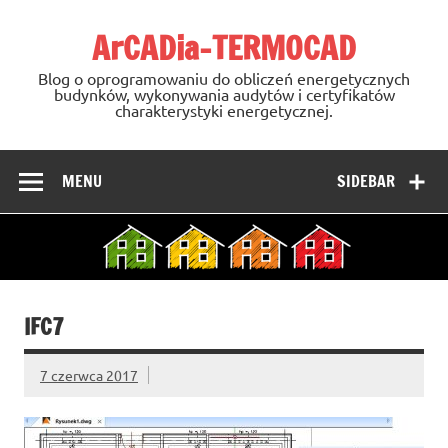
Skip
to
ArCADia-TERMOCAD
content
Blog o oprogramowaniu do obliczeń energetycznych
budynków, wykonywania audytów i certyfikatów
charakterystyki energetycznej.
MENU
SIDEBAR
IFC7
7 czerwca 2017