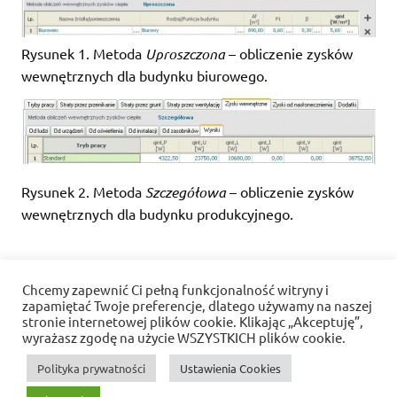
Rysunek 1. Metoda
Uproszczona
– obliczenie zysków
wewnętrznych dla budynku biurowego.
Rysunek 2. Metoda
Szczegółowa
– obliczenie zysków
wewnętrznych dla budynku produkcyjnego.
Chcemy zapewnić Ci pełną funkcjonalność witryny i
tagged with
zyski wewnętrzne
zapamiętać Twoje preferencje, dlatego używamy na naszej
stronie internetowej plików cookie. Klikając „Akceptuję”,
Funkcje programu
Prawo, normy, metodologia
wyrażasz zgodę na użycie WSZYSTKICH plików cookie.
Polityka prywatności
Ustawienia Cookies
Polityka prywatności i pliki cookies