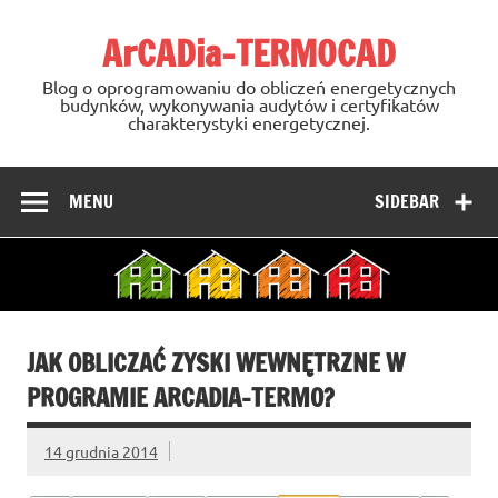
Skip
to
ArCADia-TERMOCAD
content
Blog o oprogramowaniu do obliczeń energetycznych
budynków, wykonywania audytów i certyfikatów
charakterystyki energetycznej.
MENU
SIDEBAR
JAK OBLICZAĆ ZYSKI WEWNĘTRZNE W
PROGRAMIE ARCADIA-TERMO?
14 grudnia 2014