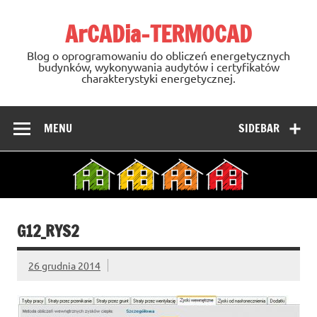
Skip
to
ArCADia-TERMOCAD
content
Blog o oprogramowaniu do obliczeń energetycznych
budynków, wykonywania audytów i certyfikatów
charakterystyki energetycznej.
MENU
SIDEBAR
G12_RYS2
26 grudnia 2014