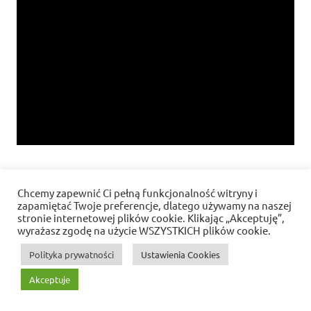
Chcemy zapewnić Ci pełną funkcjonalność witryny i
Polityka prywatności i pliki cookies
zapamiętać Twoje preferencje, dlatego używamy na naszej
stronie internetowej plików cookie. Klikając „Akceptuję”,
WordPress Theme: Dynamic News by ThemeZee.
wyrażasz zgodę na użycie WSZYSTKICH plików cookie.
Polityka prywatności
Ustawienia Cookies
Akceptuje