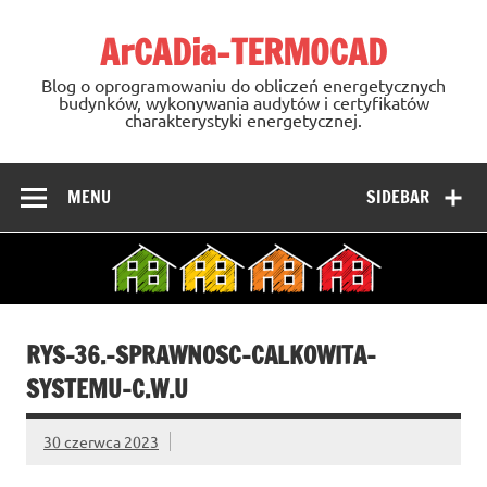
Skip
to
ArCADia-TERMOCAD
content
Blog o oprogramowaniu do obliczeń energetycznych
budynków, wykonywania audytów i certyfikatów
charakterystyki energetycznej.
MENU
SIDEBAR
RYS-36.-SPRAWNOSC-CALKOWITA-
SYSTEMU-C.W.U
30 czerwca 2023