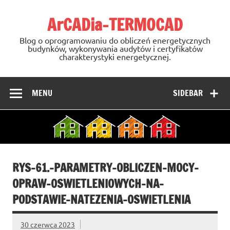
Skip
to
ArCADia-TERMOCAD
content
Blog o oprogramowaniu do obliczeń energetycznych
budynków, wykonywania audytów i certyfikatów
charakterystyki energetycznej.
MENU
SIDEBAR
RYS-61.-PARAMETRY-OBLICZEN-MOCY-
OPRAW-OSWIETLENIOWYCH-NA-
PODSTAWIE-NATEZENIA-OSWIETLENIA
30 czerwca 2023