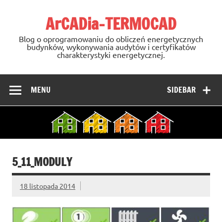
Skip
to
ArCADia-TERMOCAD
content
Blog o oprogramowaniu do obliczeń energetycznych
budynków, wykonywania audytów i certyfikatów
charakterystyki energetycznej.
MENU
SIDEBAR
5_11_MODULY
18 listopada 2014