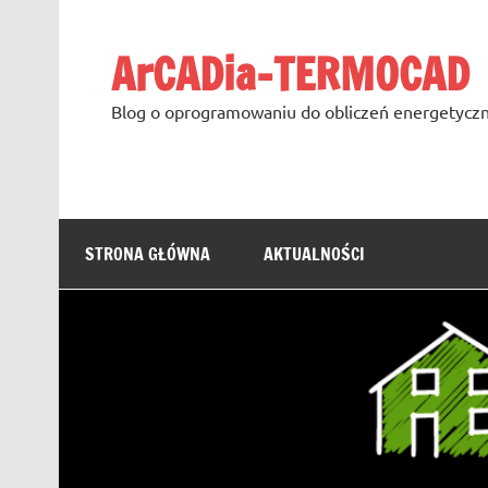
Skip
to
content
ArCADia-TERMOCAD
Blog o oprogramowaniu do obliczeń energetyczn
STRONA GŁÓWNA
AKTUALNOŚCI