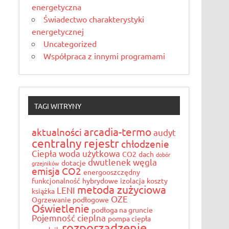
energetyczna
Świadectwo charakterystyki
energetycznej
Uncategorized
Współpraca z innymi programami
TAGI WITRYNY
arcadia-termo
aktualności
audyt
centralny rejestr
chłodzenie
Ciepła woda użytkowa
CO2
dach
dobór
dwutlenek węgla
dotacje
grzejników
emisja CO2
energooszczędny
funkcjonalność
hybrydowe
izolacja
koszty
metoda zużyciowa
LENI
książka
OZE
Ogrzewanie podłogowe
Oświetlenie
podłoga na gruncie
Pojemność cieplna
pompa ciepła
rozporządzenie