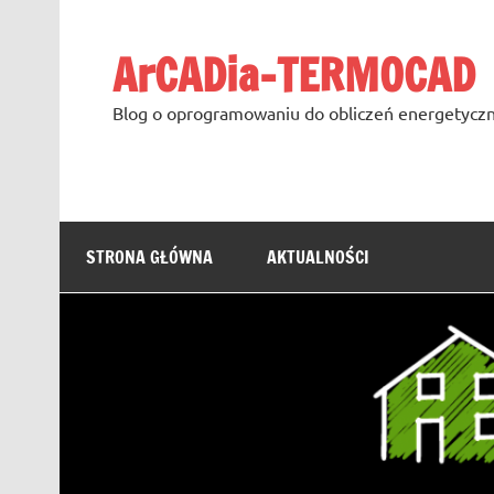
Skip
to
content
ArCADia-TERMOCAD
Blog o oprogramowaniu do obliczeń energetyczn
STRONA GŁÓWNA
AKTUALNOŚCI