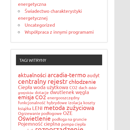
energetyczna
Świadectwo charakterystyki
energetycznej
Uncategorized
Współpraca z innymi programami
TAGI WITRYNY
arcadia-termo
aktualności
audyt
centralny rejestr
chłodzenie
Ciepła woda użytkowa
CO2
dach
dobór
dwutlenek węgla
dotacje
grzejników
emisja CO2
energooszczędny
funkcjonalność
hybrydowe
izolacja
koszty
metoda zużyciowa
LENI
książka
OZE
Ogrzewanie podłogowe
Oświetlenie
podłoga na gruncie
Pojemność cieplna
pompa ciepła
rozporządzenie