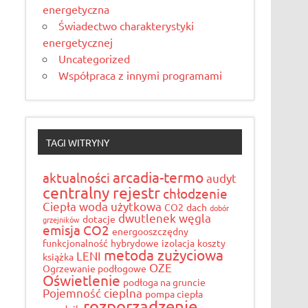
energetyczna
Świadectwo charakterystyki
energetycznej
Uncategorized
Współpraca z innymi programami
TAGI WITRYNY
arcadia-termo
aktualności
audyt
centralny rejestr
chłodzenie
Ciepła woda użytkowa
CO2
dach
dobór
dwutlenek węgla
dotacje
grzejników
emisja CO2
energooszczędny
funkcjonalność
hybrydowe
izolacja
koszty
metoda zużyciowa
LENI
książka
OZE
Ogrzewanie podłogowe
Oświetlenie
podłoga na gruncie
Pojemność cieplna
pompa ciepła
rozporządzenie