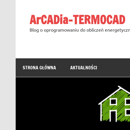
Skip
to
content
ArCADia-TERMOCAD
Blog o oprogramowaniu do obliczeń energetyczn
STRONA GŁÓWNA
AKTUALNOŚCI