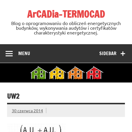
Skip
to
ArCADia-TERMOCAD
content
Blog o oprogramowaniu do obliczeń energetycznych
budynków, wykonywania audytów i certyfikatów
charakterystyki energetycznej.
MENU
SIDEBAR
UW2
30 czerwca 2014