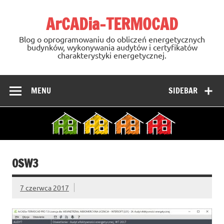
Skip
to
ArCADia-TERMOCAD
content
Blog o oprogramowaniu do obliczeń energetycznych
budynków, wykonywania audytów i certyfikatów
charakterystyki energetycznej.
MENU
SIDEBAR
OSW3
7 czerwca 2017