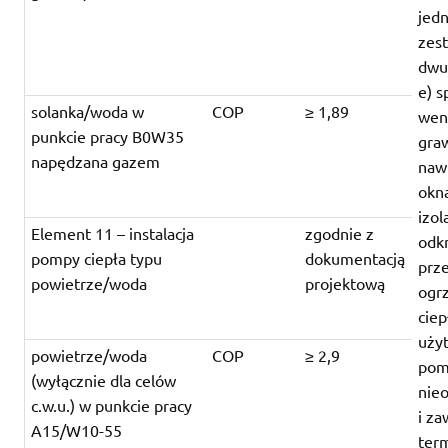
jed
zes
dwu
e) 
solanka/woda w
COP
≥ 1,89
wen
punkcie pracy B0W35
graw
napędzana gazem
naw
okna
izol
Element 11 – instalacja
zgodnie z
odk
pompy ciepła typu
dokumentacją
prz
powietrze/woda
projektową
ogr
cie
uży
powietrze/woda
COP
≥ 2,9
pom
(wyłącznie dla celów
nie
c.w.u.) w punkcie pracy
i za
A15/W10-55
ter