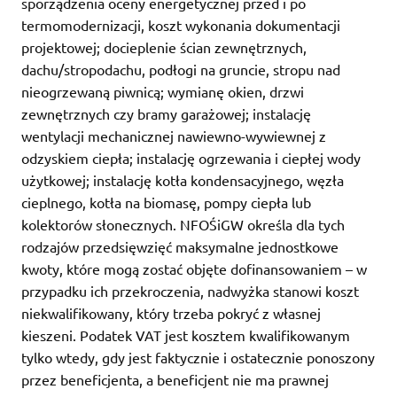
sporządzenia oceny energetycznej przed i po
termomodernizacji, koszt wykonania dokumentacji
projektowej; docieplenie ścian zewnętrznych,
dachu/stropodachu, podłogi na gruncie, stropu nad
nieogrzewaną piwnicą; wymianę okien, drzwi
zewnętrznych czy bramy garażowej; instalację
wentylacji mechanicznej nawiewno-wywiewnej z
odzyskiem ciepła; instalację ogrzewania i ciepłej wody
użytkowej; instalację kotła kondensacyjnego, węzła
cieplnego, kotła na biomasę, pompy ciepła lub
kolektorów słonecznych. NFOŚiGW określa dla tych
rodzajów przedsięwzięć maksymalne jednostkowe
kwoty, które mogą zostać objęte dofinansowaniem – w
przypadku ich przekroczenia, nadwyżka stanowi koszt
niekwalifikowany, który trzeba pokryć z własnej
kieszeni. Podatek VAT jest kosztem kwalifikowanym
tylko wtedy, gdy jest faktycznie i ostatecznie ponoszony
przez beneficjenta, a beneficjent nie ma prawnej