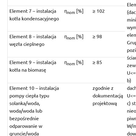
Ele
Element 7 – instalacja
η
[%]
≥ 102
(dac
nom
kotła kondensacyjnego
min
wym
ele
Element 8 – instalacja
η
[%]
≥ 98
nom
Grup
węzła cieplnego
pozi
ścia
Element 9 – instalacja
η
[%]
≥ 85
nom
zew
kotła na biomasę
U<=
b)
Element 10 – instalacja
zgodnie z
dac
pompy ciepła typu
dokumentacją
U<=
solanka/woda,
projektową
c) s
woda/woda lub
nie
bezpośrednie
piw
odparowanie w
W/
gruncie/woda
dow