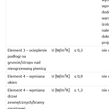
wpr
dod
war
izol
nal
dok
pro
2
Element 3 – ocieplenie
U [W/m
K]
≤ 0,3
nie 
podłogi na
gruncie/stropu nad
nieogrzewaną piwnicą
2
Element 4 – wymiana
U [W/m
K]
≤ 0,9
nie 
okien
2
Element 4 – wymiana
U [W/m
K]
≤ 1,3
nie 
drzwi
zewnętrznych/bramy
garażowej