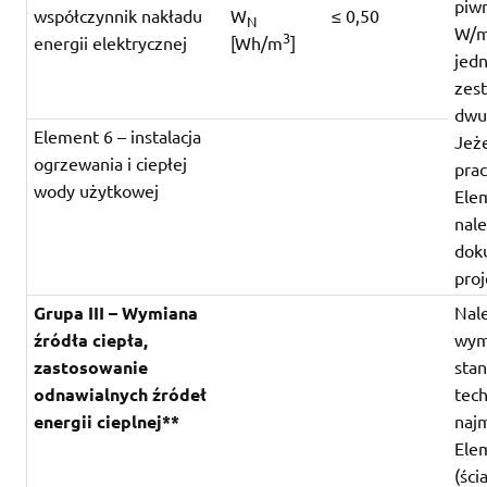
piw
współczynnik nakładu
W
≤ 0,50
N
W/
3
energii elektrycznej
[Wh/m
]
jed
zes
dwu
Element 6 – instalacja
Jeże
ogrzewania i ciepłej
pra
wody użytkowej
Elem
nal
dok
pro
Grupa III – Wymiana
Nal
źródła ciepła,
wym
zastosowanie
sta
odnawialnych źródeł
tech
energii cieplnej**
naj
Ele
(ści