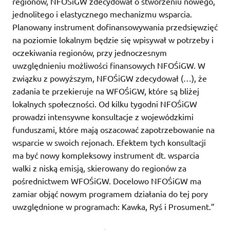
regionów, NFOŚiGW zdecydował o stworzeniu nowego,
jednolitego i elastycznego mechanizmu wsparcia.
Planowany instrument dofinansowywania przedsięwzięć
na poziomie lokalnym będzie się wpisywał w potrzeby i
oczekiwania regionów, przy jednoczesnym
uwzględnieniu możliwości finansowych NFOŚiGW. W
związku z powyższym, NFOŚiGW zdecydował (…), że
zadania te przekieruje na WFOŚiGW, które są bliżej
lokalnych społeczności. Od kilku tygodni NFOŚiGW
prowadzi intensywne konsultacje z wojewódzkimi
funduszami, które mają oszacować zapotrzebowanie na
wsparcie w swoich rejonach. Efektem tych konsultacji
ma być nowy kompleksowy instrument dt. wsparcia
walki z niską emisją, skierowany do regionów za
pośrednictwem WFOŚiGW. Docelowo NFOŚiGW ma
zamiar objąć nowym programem działania do tej pory
uwzględnione w programach: Kawka, Ryś i Prosument.”