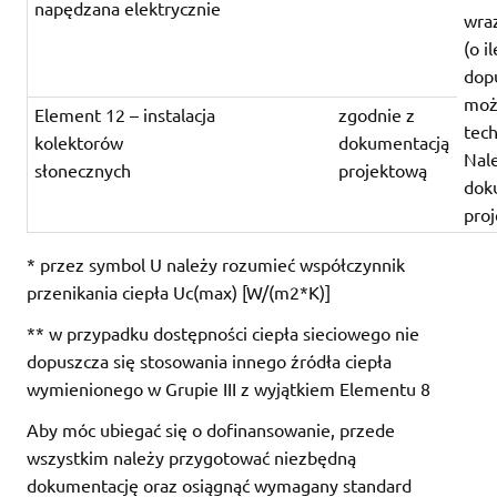
napędzana elektrycznie
wra
(o il
dop
moż
Element 12 – instalacja
zgodnie z
tech
kolektorów
dokumentacją
Nal
słonecznych
projektową
dok
pro
* przez symbol U należy rozumieć współczynnik
przenikania ciepła Uc(max) [W/(m2*K)]
** w przypadku dostępności ciepła sieciowego nie
dopuszcza się stosowania innego źródła ciepła
wymienionego w Grupie III z wyjątkiem Elementu 8
Aby móc ubiegać się o dofinansowanie, przede
wszystkim należy przygotować niezbędną
dokumentację oraz osiągnąć wymagany standard