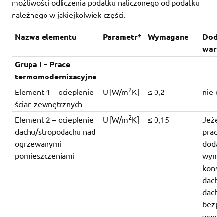
możliwości odliczenia podatku naliczonego od podatku
należnego w jakiejkolwiek części.
Nazwa elementu
Parametr*
Wymagane
Dod
war
Grupa I – Prace
termomodernizacyjne
2
Element 1 – ocieplenie
U [W/m
K]
≤ 0,2
nie 
ścian zewnętrznych
2
Element 2 – ocieplenie
U [W/m
K]
≤ 0,15
Jeże
dachu/stropodachu nad
pra
ogrzewanymi
dod
pomieszczeniami
wym
kons
dach
dac
bez
wyn