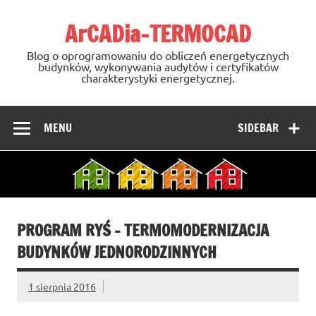
Skip
to
ArCADia-TERMOCAD
content
Blog o oprogramowaniu do obliczeń energetycznych
budynków, wykonywania audytów i certyfikatów
charakterystyki energetycznej.
MENU
SIDEBAR
PROGRAM RYŚ – TERMOMODERNIZACJA
BUDYNKÓW JEDNORODZINNYCH
1 sierpnia 2016