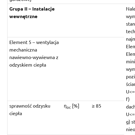
Grupa II – Instalacje
Nal
wewnętrzne
wym
sta
tech
naj
Element 5 – wentylacja
Ele
mechaniczna
Ele
nawiewno-wywiewna z
min
odzyskiem ciepła
wym
pozi
ścia
U<=
f)
sprawność odzysku
η
[%]
≥ 85
dac
oc
ciepła
U<=
g) s
nie