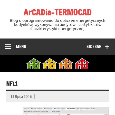
Skip
to
ArCADia-TERMOCAD
content
Blog o oprogramowaniu do obliczeń energetycznych
budynków, wykonywania audytów i certyfikatów
charakterystyki energetycznej.
MENU
SIDEBAR
NF11
13 lipca 2016