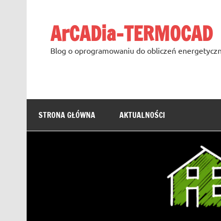
Skip
to
content
ArCADia-TERMOCAD
Blog o oprogramowaniu do obliczeń energetyczn
STRONA GŁÓWNA
AKTUALNOŚCI