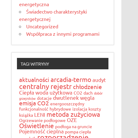
energetyczna
Świadectwo charakterystyki
energetycznej
Uncategorized
Współpraca z innymi programami
TAGI WITRYNY
arcadia-termo
aktualności
audyt
centralny rejestr
chłodzenie
Ciepła woda użytkowa
CO2
dach
dobór
dwutlenek węgla
dotacje
grzejników
emisja CO2
energooszczędny
funkcjonalność
hybrydowe
izolacja
koszty
metoda zużyciowa
LENI
książka
OZE
Ogrzewanie podłogowe
Oświetlenie
podłoga na gruncie
Pojemność cieplna
pompa ciepła
rozporządzenie