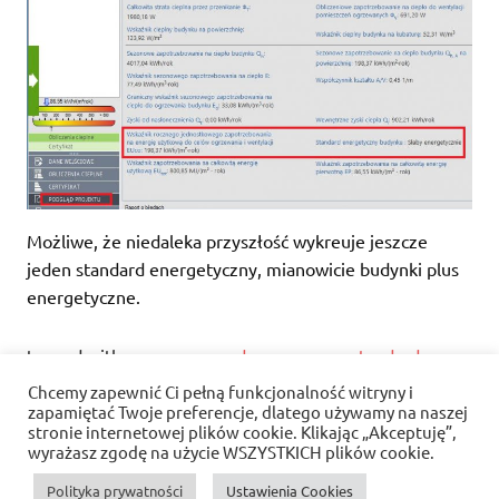
Możliwe, że niedaleka przyszłość wykreuje jeszcze
jeden standard energetyczny, mianowicie budynki plus
energetyczne.
tagged with
energooszczędny
,
pasywny
,
standard
Chcemy zapewnić Ci pełną funkcjonalność witryny i
Funkcje programu
zapamiętać Twoje preferencje, dlatego używamy na naszej
stronie internetowej plików cookie. Klikając „Akceptuję”,
Projektowana charakterystyka energetyczna
wyrażasz zgodę na użycie WSZYSTKICH plików cookie.
Polityka prywatności
Ustawienia Cookies