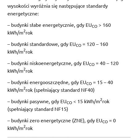
wysokości wyróżnia się następujące standardy
energetyczne:
– budynki słabe energetycznie, gdy EU
> 160
CO
2
kWh/m
rok
– budynki standardowe, gdy EU
= 120 – 160
CO
2
kWh/m
rok
– budynki niskoenergetyczne, gdy EU
= 40 – 120
CO
2
kWh/m
rok
– budynki energooszczędne, gdy EU
= 15 – 40
CO
2
kWh/m
rok (spełniający standard NF40)
2
– budynki pasywne, gdy EU
< 15 kWh/m
rok
CO
(spełniający standard NF15)
– budynki zero energetyczne (ZNE), gdy EU
= 0
CO
2
kWh/m
rok